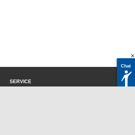
Chat
SERVICE
Datenschutzerklärung
Impressum
KONTAKT
servicedesk@itc.rwth-aachen.de