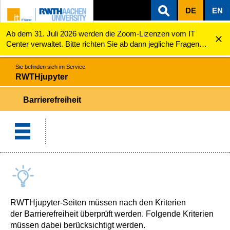
DE
EN
Ab dem 31. Juli 2026 werden die Zoom-Lizenzen vom IT
ZUM INHALTSBEREICH
ZUR HAUPTNAVIGATION
ZUR SUCHE
RWTHjupyter
Barrierefreiheit
Center verwaltet. Bitte richten Sie ab dann jegliche Fragen
zu den Zoom-Lizenzen (z.B. Probleme mit dem Login) an
servicedesk@itc.rwth-aachen.de.
Sie befinden sich im Service:
RWTHjupyter
Barrierefreiheit
RWTHjupyter-Seiten müssen nach den Kriterien
der Barrierefreiheit überprüft werden. Folgende Kriterien
müssen dabei berücksichtigt werden.