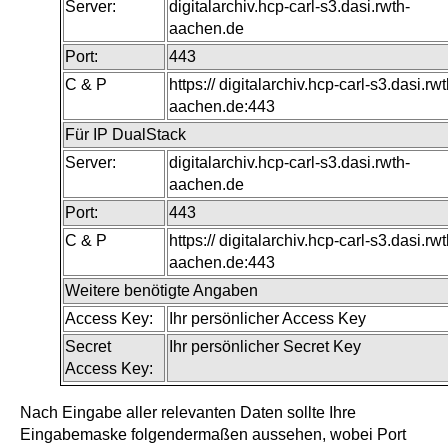
Server:
digitalarchiv.hcp-carl-s3.dasi.rwth-
aachen.de
Port:
443
C & P
https:// digitalarchiv.hcp-carl-s3.dasi.rwt
aachen.de:443
Für IP DualStack
Server:
digitalarchiv.hcp-carl-s3.dasi.rwth-
aachen.de
Port:
443
C & P
https:// digitalarchiv.hcp-carl-s3.dasi.rwt
aachen.de:443
Weitere benötigte Angaben
Access Key:
Ihr persönlicher Access Key
Secret
Ihr persönlicher Secret Key
Access Key:
Nach Eingabe aller relevanten Daten sollte Ihre
Eingabemaske folgendermaßen aussehen, wobei Port