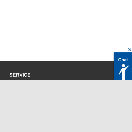
Chat
SERVICE
Datenschutzerklärung
Impressum
KONTAKT
servicedesk@itc.rwth-aachen.de