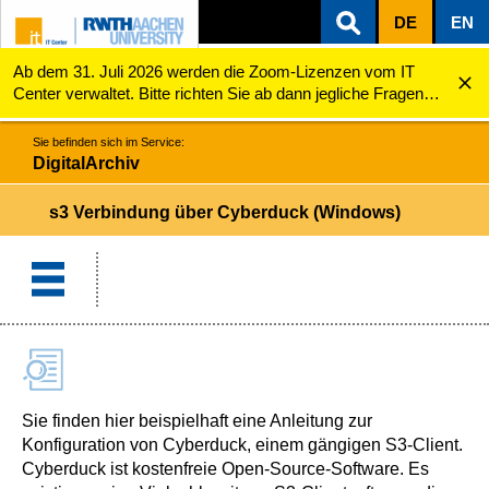
DE
EN
Ab dem 31. Juli 2026 werden die Zoom-Lizenzen vom IT
ZUM INHALTSBEREICH
ZUR HAUPTNAVIGATION
ZUR SUCHE
DigitalArchiv
s3 Verbindung über Cyberduck (Windows)
Center verwaltet. Bitte richten Sie ab dann jegliche Fragen
zu den Zoom-Lizenzen (z.B. Probleme mit dem Login) an
servicedesk@itc.rwth-aachen.de.
Sie befinden sich im Service:
DigitalArchiv
s3 Verbindung über Cyberduck (Windows)
Sie finden hier beispielhaft eine Anleitung zur
Konfiguration von Cyberduck, einem gängigen S3-Client.
Cyberduck ist kostenfreie Open-Source-Software. Es