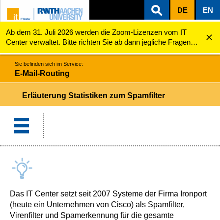
DE
EN
Ab dem 31. Juli 2026 werden die Zoom-Lizenzen vom IT
ZUM INHALTSBEREICH
ZUR HAUPTNAVIGATION
ZUR SUCHE
E-Mail-Routing
Erläuterung Statistiken zum Spamfilter
Center verwaltet. Bitte richten Sie ab dann jegliche Fragen
zu den Zoom-Lizenzen (z.B. Probleme mit dem Login) an
servicedesk@itc.rwth-aachen.de.
Sie befinden sich im Service:
E-Mail-Routing
Erläuterung Statistiken zum Spamfilter
Das IT Center setzt seit 2007 Systeme der Firma Ironport
(heute ein Unternehmen von Cisco) als Spamfilter,
Virenfilter und Spamerkennung für die gesamte