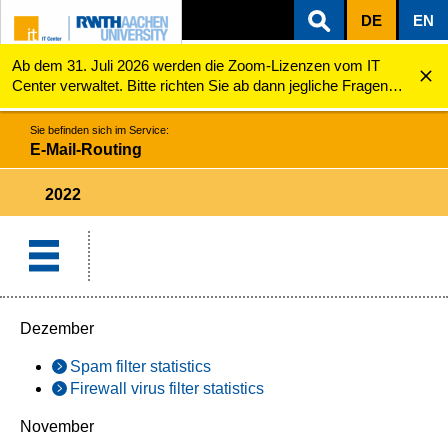
DE
EN
Ab dem 31. Juli 2026 werden die Zoom-Lizenzen vom IT
ZUM INHALTSBEREICH
ZUR HAUPTNAVIGATION
ZUR SUCHE
E-Mail-Routing
2022
Center verwaltet. Bitte richten Sie ab dann jegliche Fragen
zu den Zoom-Lizenzen (z.B. Probleme mit dem Login) an
servicedesk@itc.rwth-aachen.de.
Sie befinden sich im Service:
E-Mail-Routing
2022
Dezember
Spam filter statistics
Firewall virus filter statistics
November