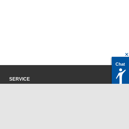
Chat
SERVICE
Datenschutzerklärung
Impressum
KONTAKT
servicedesk@itc.rwth-aachen.de