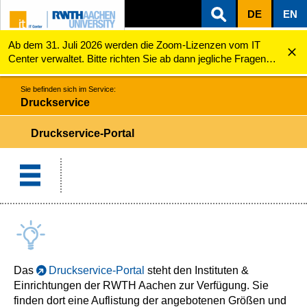
DE
EN
Ab dem 31. Juli 2026 werden die Zoom-Lizenzen vom IT
ZUM INHALTSBEREICH
ZUR HAUPTNAVIGATION
ZUR SUCHE
Druckservice
Druckservice-Portal
Center verwaltet. Bitte richten Sie ab dann jegliche Fragen
zu den Zoom-Lizenzen (z.B. Probleme mit dem Login) an
servicedesk@itc.rwth-aachen.de.
Sie befinden sich im Service:
Druckservice
Druckservice-Portal
Das
Druckservice-Portal
steht den Instituten &
Einrichtungen der RWTH Aachen zur Verfügung. Sie
finden dort eine Auflistung der angebotenen Größen und