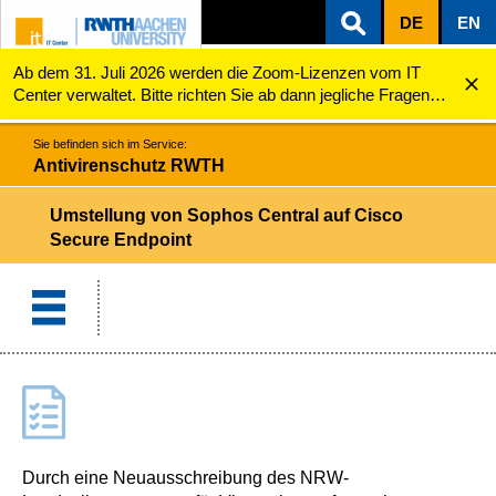
DE
EN
Ab dem 31. Juli 2026 werden die Zoom-Lizenzen vom IT
ZUM INHALTSBEREICH
ZUR HAUPTNAVIGATION
ZUR SUCHE
Antivirenschutz RWTH
Umstellung von Sophos Central auf Cisco Secure End...
Center verwaltet. Bitte richten Sie ab dann jegliche Fragen
zu den Zoom-Lizenzen (z.B. Probleme mit dem Login) an
servicedesk@itc.rwth-aachen.de.
Sie befinden sich im Service:
Antivirenschutz RWTH
Umstellung von Sophos Central auf Cisco
Secure Endpoint
Durch eine Neuausschreibung des NRW-