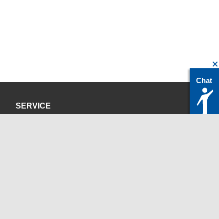
Chat
SERVICE
Datenschutzerklärung
Impressum
KONTAKT
servicedesk@itc.rwth-aachen.de
+49 241 80-24680