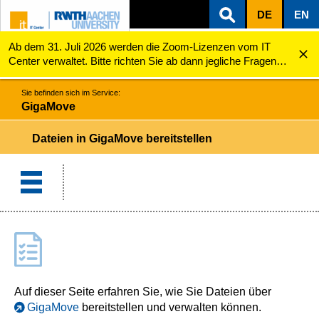
DE
EN
Ab dem 31. Juli 2026 werden die Zoom-Lizenzen vom IT
ZUM INHALTSBEREICH
ZUR HAUPTNAVIGATION
ZUR SUCHE
GigaMove
Dateien bereitstellen
Center verwaltet. Bitte richten Sie ab dann jegliche Fragen
zu den Zoom-Lizenzen (z.B. Probleme mit dem Login) an
servicedesk@itc.rwth-aachen.de.
Sie befinden sich im Service:
GigaMove
Dateien in GigaMove bereitstellen
Auf dieser Seite erfahren Sie, wie Sie Dateien über
GigaMove
bereitstellen und verwalten können.