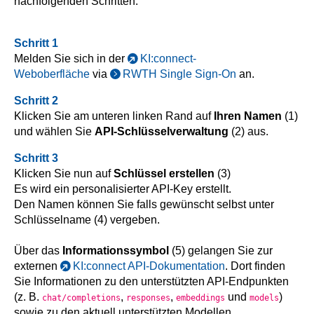
nachfolgenden Schritten:
Schritt 1
Melden Sie sich in der
KI:connect-
Weboberfläche
via
RWTH Single Sign-On
an.
Schritt 2
Klicken Sie am unteren linken Rand auf
Ihren Namen
(1)
und wählen Sie
API-Schlüsselverwaltung
(2) aus.
Schritt 3
Klicken Sie nun auf
Schlüssel erstellen
(3)
Es wird ein personalisierter API-Key erstellt.
Den Namen können Sie falls gewünscht selbst unter
Schlüsselname (4) vergeben.
Über das
Informationssymbol
(5) gelangen Sie zur
externen
KI:connect API-Dokumentation
. Dort finden
Sie Informationen zu den unterstützten API-Endpunkten
(z. B.
,
,
und
)
chat/completions
responses
embeddings
models
sowie zu den aktuell unterstützten Modellen.