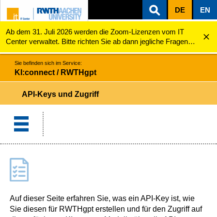
DE
EN
Ab dem 31. Juli 2026 werden die Zoom-Lizenzen vom IT
ZUM INHALTSBEREICH
ZUR HAUPTNAVIGATION
ZUR SUCHE
KI:connect / RWTHgpt
API-Keys und Zugriff
Center verwaltet. Bitte richten Sie ab dann jegliche Fragen
zu den Zoom-Lizenzen (z.B. Probleme mit dem Login) an
servicedesk@itc.rwth-aachen.de.
Sie befinden sich im Service:
KI:connect / RWTHgpt
API-Keys und Zugriff
Auf dieser Seite erfahren Sie, was ein API-Key ist, wie
Sie diesen für RWTHgpt erstellen und für den Zugriff auf