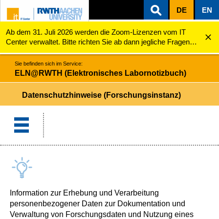
DE
EN
Ab dem 31. Juli 2026 werden die Zoom-Lizenzen vom IT
ZUM INHALTSBEREICH
ZUR HAUPTNAVIGATION
ZUR SUCHE
ELN@RWTH (Elektronisches Labornotizbuch)
Datenschutzhinweise (Forschungsinstanz)
Center verwaltet. Bitte richten Sie ab dann jegliche Fragen
zu den Zoom-Lizenzen (z.B. Probleme mit dem Login) an
servicedesk@itc.rwth-aachen.de.
Sie befinden sich im Service:
ELN@RWTH (Elektronisches Labornotizbuch)
Datenschutzhinweise (Forschungsinstanz)
Information zur Erhebung und Verarbeitung
personenbezogener Daten zur Dokumentation und
Verwaltung von Forschungsdaten und Nutzung eines