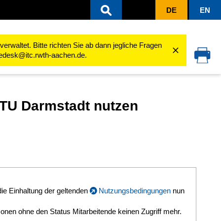
DE
EN
rwaltet. Bitte richten Sie ab dann jegliche Fragen
cedesk@itc.rwth-aachen.de.
r TU Darmstadt nutzen
ie Einhaltung der geltenden
Nutzungsbedingungen
nun
sonen ohne den Status Mitarbeitende keinen Zugriff mehr.