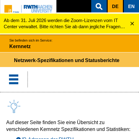
DE
EN
Ab dem 31. Juli 2026 werden die Zoom-Lizenzen vom IT
ZUM INHALTSBEREICH
ZUR HAUPTNAVIGATION
ZUR SUCHE
Kernnetz
Netzwerk-Spezifikationen und Statusberichte
Center verwaltet. Bitte richten Sie ab dann jegliche Fragen
zu den Zoom-Lizenzen (z.B. Probleme mit dem Login) an
servicedesk@itc.rwth-aachen.de.
Sie befinden sich im Service:
Kernnetz
Netzwerk-Spezifikationen und Statusberichte
Auf dieser Seite finden Sie eine Übersicht zu
verschiedenen Kernnetz Spezifikationen und Statistiken: