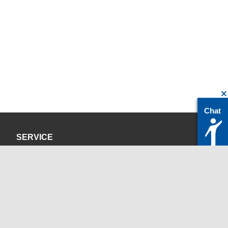
Chat
SERVICE
Datenschutzerklärung
Impressum
KONTAKT
servicedesk@itc.rwth-aachen.de