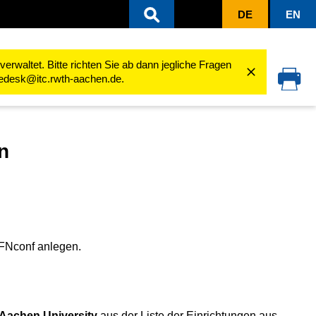
DE
EN
legen
rwaltet. Bitte richten Sie ab dann jegliche Fragen
cedesk@itc.rwth-aachen.de.
n
DFNconf anlegen.
achen University
aus der Liste der Einrichtungen aus.