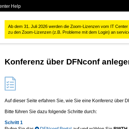
enter Help
Kollaboration
DFN Konferenzsystem (DFNconf)
Konferenz an
Ab dem 31. Juli 2026 werden die Zoom-Lizenzen vom IT Center ve
zu den Zoom-Lizenzen (z.B. Probleme mit dem Login) an servi
Konferenz über DFNconf anlege
Auf dieser Seite erfahren Sie, wie Sie eine Konferenz über 
Bitte führen Sie dazu folgende Schritte durch:
Schritt 1
Rufen Sie das
DFNconf Portal
auf und
wählen Sie
RWTH A