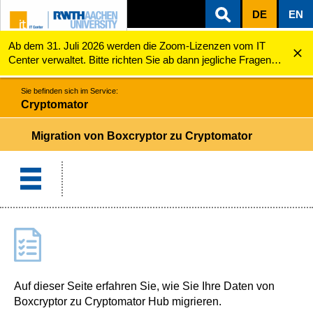
DE
EN
Ab dem 31. Juli 2026 werden die Zoom-Lizenzen vom IT
ZUM INHALTSBEREICH
ZUR HAUPTNAVIGATION
ZUR SUCHE
Cryptomator
Migration von Boxcryptor zu Cryptomator
Center verwaltet. Bitte richten Sie ab dann jegliche Fragen
zu den Zoom-Lizenzen (z.B. Probleme mit dem Login) an
servicedesk@itc.rwth-aachen.de.
Sie befinden sich im Service:
Cryptomator
Migration von Boxcryptor zu Cryptomator
Auf dieser Seite erfahren Sie, wie Sie Ihre Daten von
Boxcryptor zu Cryptomator Hub migrieren.