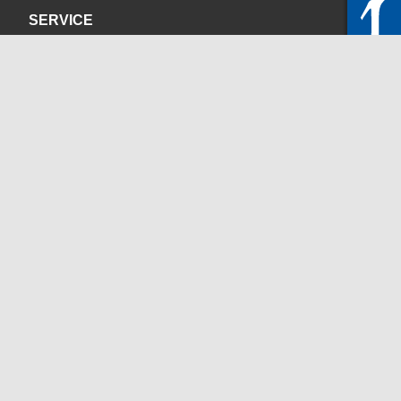
SERVICE
Datenschutzerklärung
Impressum
KONTAKT
servicedesk@itc.rwth-aachen.de
+49 241 80-24680
ChatBot Ritchy
Öffnungszeiten
www.itc.rwth-aachen.de
SOZIALE MEDIEN
Blog