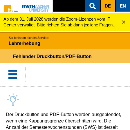
DE
EN
Ab dem 31. Juli 2026 werden die Zoom-Lizenzen vom IT
ZUM INHALTSBEREICH
ZUR HAUPTNAVIGATION
ZUR SUCHE
Lehrerhebung
Fehlender Druckbutton/PDF-Button
Center verwaltet. Bitte richten Sie ab dann jegliche Fragen
zu den Zoom-Lizenzen (z.B. Probleme mit dem Login) an
servicedesk@itc.rwth-aachen.de.
Sie befinden sich im Service:
Lehrerhebung
Fehlender Druckbutton/PDF-Button
Der Druckbutton und PDF-Button werden ausgeblendet,
wenn eine Kappungsgrenze überschritten wird. Die
Anzahl der Semesterwochenstunden (SWS) ist derzeit