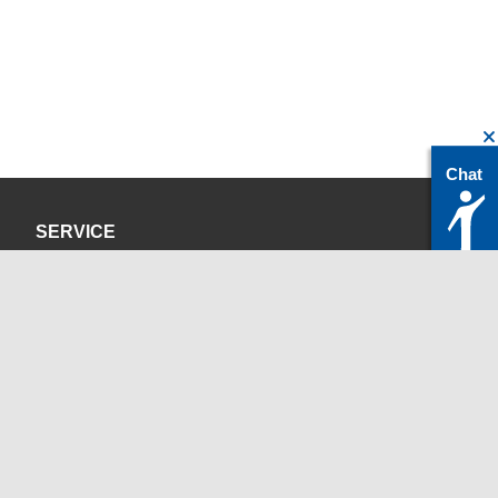
Chat
SERVICE
Datenschutzerklärung
Impressum
KONTAKT
servicedesk@itc.rwth-aachen.de
+49 241 80-24680